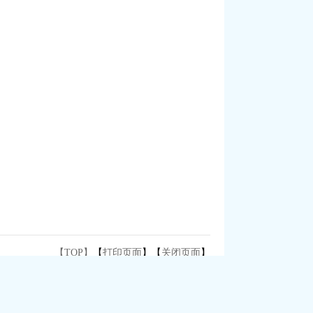
【TOP】
【
打印页面
】【
关闭页面
】